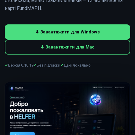
столиками, меню і замовленнями — і з'являйтесь на
карті FundMAPH.
⬇ Завантажити для Windows
⬇ Завантажити для Mac
✓
Версія 0.10.19
✓
Без підписки
✓
Дані локально